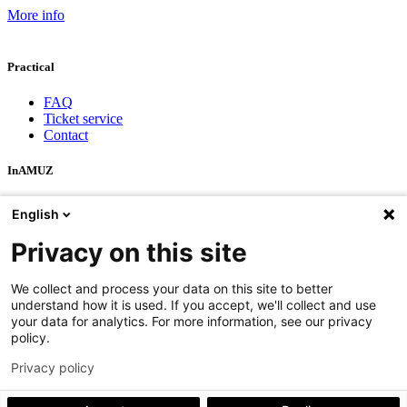
More info
Practical
FAQ
Ticket service
Contact
InAMUZ
Team
English
Ambiance
Privacy statement
Privacy on this site
Cookie policy
Disclaimer
We collect and process your data on this site to better
understand how it is used. If you accept, we'll collect and use
Location
your data for analytics. For more information, see our privacy
policy.
Rooms
Virtual tour
Privacy policy
Catering
Accessibility