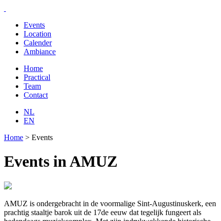
Events
Location
Calender
Ambiance
Home
Practical
Team
Contact
NL
EN
Home
>
Events
Events in AMUZ
AMUZ is ondergebracht in de voormalige Sint-Augustinuskerk, een
prachtig staaltje barok uit de 17de eeuw dat tegelijk fungeert als